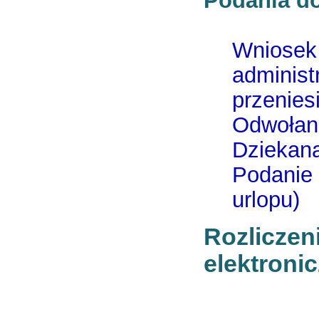
Wniosek 
administ
przenies
Odwołan
Dziekana
Podanie 
urlopu)
Rozliczen
elektroni