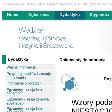
Ta strona używa plików Cookies. Dowiedz się więcej o celu ich używania i możl
Home
Ogłoszenia
Dydaktyka
Stypendia
Dydaktyka
Dokumenty do pobrania
Ważne informacje
Programy studiów i zasady
studiowania
Do 
Informacje o opłatach
Egzaminy - sesja letnia
2023/2024
Egzaminy - sesja zimowa
Wzory poda
2024/2025
Egzaminy - sesja letnia
NIESTACJ