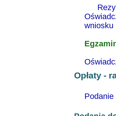
Rezy
Oświadcz
wniosku 
Egzami
Oświadcz
Opłaty - r
Podanie 
Podania do