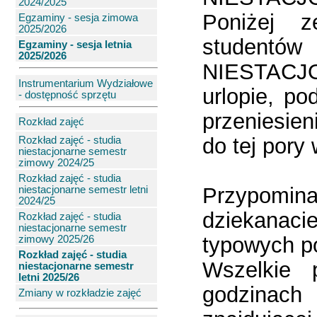
2024/2025
Poniżej z
Egzaminy - sesja zimowa
2025/2026
studen
Egzaminy - sesja letnia
2025/2026
NIESTACJON
Instrumentarium Wydziałowe
urlopie, po
- dostępność sprzętu
przeniesien
Rozkład zajęć
do tej pory
Rozkład zajęć - studia
niestacjonarne semestr
zimowy 2024/25
Rozkład zajęć - studia
Przypomina
niestacjonarne semestr letni
2024/25
dziekanac
Rozkład zajęć - studia
niestacjonarne semestr
typowych po
zimowy 2025/26
Rozkład zajęć - studia
Wszelkie 
niestacjonarne semestr
letni 2025/26
godzinach
Zmiany w rozkładzie zajęć