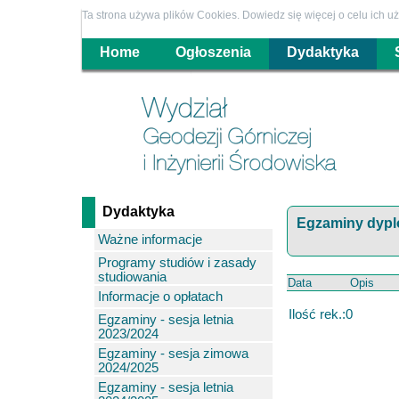
Ta strona używa plików Cookies. Dowiedz się więcej o celu ich 
Home
Ogłoszenia
Dydaktyka
Dydaktyka
Egzaminy dypl
Ważne informacje
Programy studiów i zasady
studiowania
Data
Opis
Informacje o opłatach
Ilość rek.:0
Egzaminy - sesja letnia
2023/2024
Egzaminy - sesja zimowa
2024/2025
Egzaminy - sesja letnia